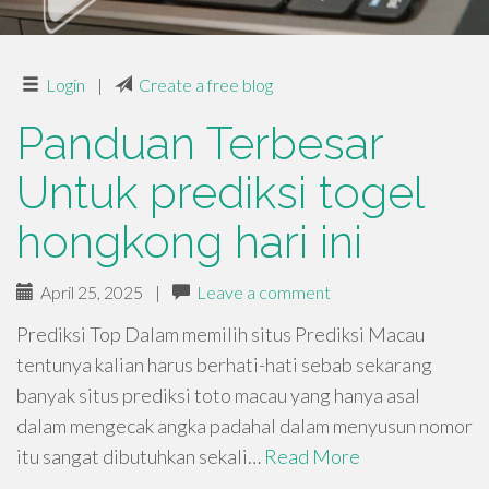
Login
|
Create a free blog
Panduan Terbesar
Untuk prediksi togel
hongkong hari ini
April 25, 2025
|
Leave a comment
Prediksi Top Dalam memilih situs Prediksi Macau
tentunya kalian harus berhati-hati sebab sekarang
banyak situs prediksi toto macau yang hanya asal
dalam mengecak angka padahal dalam menyusun nomor
itu sangat dibutuhkan sekali…
Read More