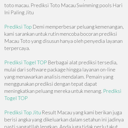
toto macau. Prediksi Toto Macau Swimming pools Hari
Ini Paling Jitu
Prediksi Top
Demi memperbesar peluang kemenangan,
kami sarankan untuk rutin mencoba bocoran prediksi
Macau Toto yang disusun hanya oleh penyedia layanan
terpercaya.
Prediksi Togel TOP
Berbagai alat prediksi tersedia,
mulai dari software package hingga layanan on-line
yang menawarkan analisis mendalam. Pemain yang
menggunakan prediksi dengan tepat dapat
meningkatkan peluang mereka untuk menang.
Prediksi
Togel TOP
Prediksi Top Jitu
Result Macau yang kami berikan juga
berisi angka yang dikeluarkan dalam setahun ini jadinya
pasti sangatllah lengkap. Anda juga tidak perlu takut