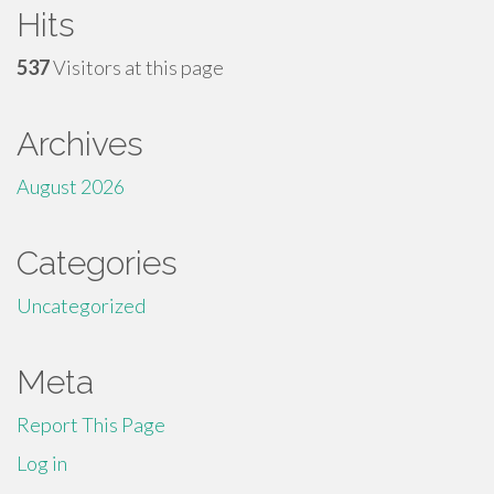
Hits
537
Visitors at this page
Archives
August 2026
Categories
Uncategorized
Meta
Report This Page
Log in