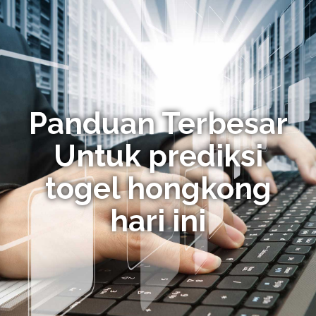
Panduan Terbesar
Untuk prediksi
togel hongkong
hari ini